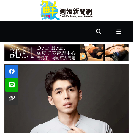
首
頁
市
政
文
教
樂
活
居
家