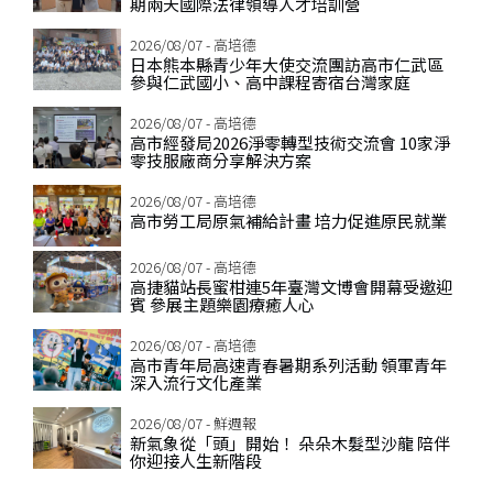
期兩天國際法律領導人才培訓營
2026/08/07 - 高培德
日本熊本縣青少年大使交流團訪高市仁武區
參與仁武國小、高中課程寄宿台灣家庭
2026/08/07 - 高培德
高市經發局2026淨零轉型技術交流會 10家淨
零技服廠商分享解決方案
2026/08/07 - 高培德
高市勞工局原氣補給計畫 培力促進原民就業
2026/08/07 - 高培德
高捷貓站長蜜柑連5年臺灣文博會開幕受邀迎
賓 參展主題樂園療癒人心
2026/08/07 - 高培德
高市青年局高速青春暑期系列活動 領軍青年
深入流行文化產業
2026/08/07 - 鮮週報
新氣象從「頭」開始！ 朵朵木髮型沙龍 陪伴
你迎接人生新階段