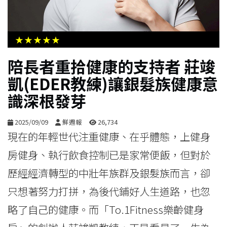
生
活
★★★★★
綜
陪長者重拾健康的支持者 莊竣
合
凱(EDER教練)讓銀髮族健康意
識深根發芽
影
音
2025/09/09
鮮週報
26,734
現在的年輕世代注重健康、在乎體態，上健身
購
房健身、執行飲食控制已是家常便飯，但對於
物
歷經經濟轉型的中壯年族群及銀髮族而言，卻
只想著努力打拼，為後代鋪好人生道路，也忽
略了自己的健康。而「To.1Fitness樂齡健身