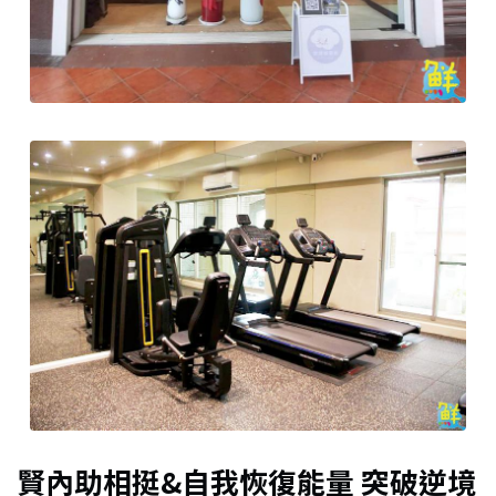
賢內助相挺&自我恢復能量 突破逆境