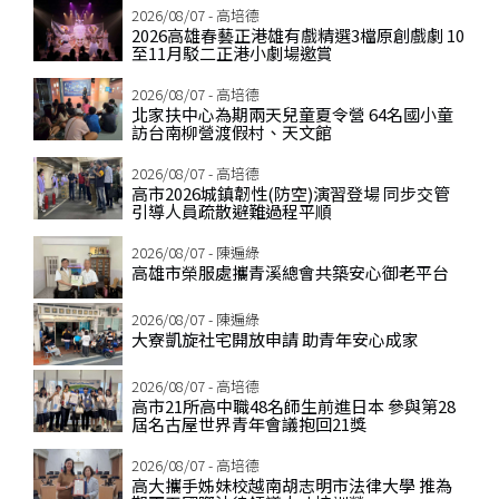
2026/08/07 - 高培德
2026高雄春藝正港雄有戲精選3檔原創戲劇 10
至11月駁二正港小劇場邀賞
2026/08/07 - 高培德
北家扶中心為期兩天兒童夏令營 64名國小童
訪台南柳營渡假村、天文館
2026/08/07 - 高培德
高市2026城鎮韌性(防空)演習登場 同步交管
引導人員疏散避難過程平順
2026/08/07 - 陳遍綠
高雄市榮服處攜青溪總會共築安心御老平台
2026/08/07 - 陳遍綠
大寮凱旋社宅開放申請 助青年安心成家
2026/08/07 - 高培德
高市21所高中職48名師生前進日本 參與第28
屆名古屋世界青年會議抱回21獎
2026/08/07 - 高培德
高大攜手姊妹校越南胡志明市法律大學 推為