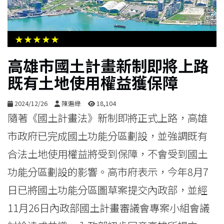
生
活
★★★★★
綜
高雄市國土計畫新制即將上路
合
既有土地使用權益獲保障
影
2024/12/26
陳遍綠
18,104
音
隨著《國土計畫法》新制即將正式上路，高雄
市政府已完成國土功能分區劃設，並強調既有
購
合法土地使用權益將受到保障，不會受到國土
物
功能分區劃設的影響。高市府表示，今年8月7
日已將國土功能分區圖草案提交內政部，並經
11月26日內政部國土計畫審議會專案小組會議