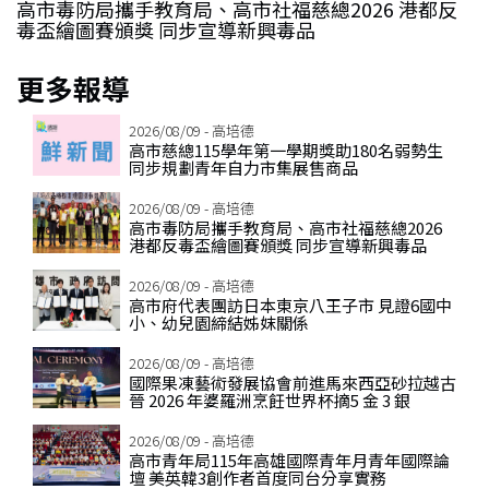
高市毒防局攜手教育局、高市社福慈總2026 港都反
毒盃繪圖賽頒獎 同步宣導新興毒品
更多報導
2026/08/09 - 高培德
高市慈總115學年第一學期獎助180名弱勢生
同步規劃青年自力市集展售商品
2026/08/09 - 高培德
高市毒防局攜手教育局、高市社福慈總2026
港都反毒盃繪圖賽頒獎 同步宣導新興毒品
2026/08/09 - 高培德
高市府代表團訪日本東京八王子市 見證6國中
小、幼兒園締結姊妺關係
2026/08/09 - 高培德
國際果凍藝術發展協會前進馬來西亞砂拉越古
晉 2026 年婆羅洲烹飪世界杯摘5 金 3 銀
2026/08/09 - 高培德
高市青年局115年高雄國際青年月青年國際論
壇 美英韓3創作者首度同台分享實務