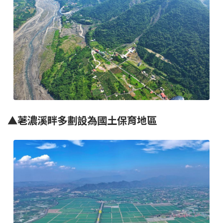
▲
荖濃溪畔多劃設為國土保育地區