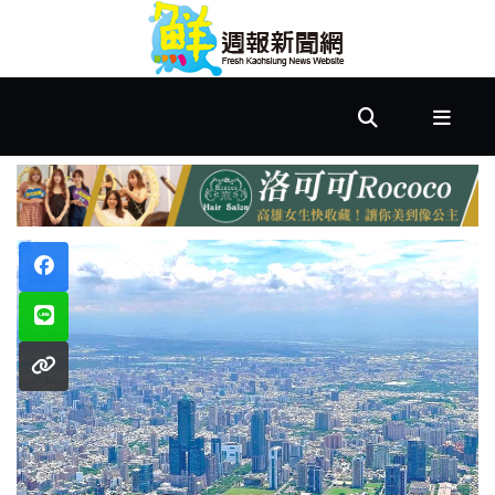
首
頁
市
政
文
教
樂
活
居
家