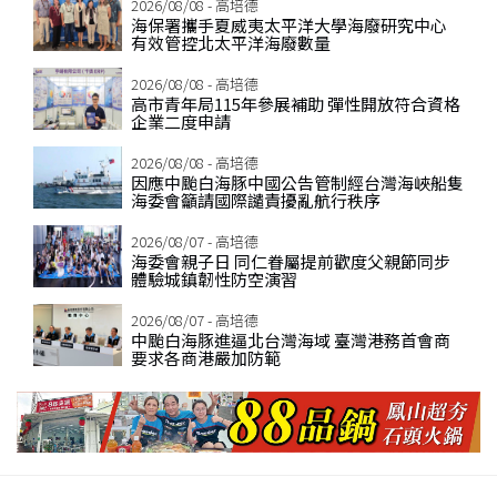
2026/08/08 - 高培德
海保署攜手夏威夷太平洋大學海廢研究中心
有效管控北太平洋海廢數量
2026/08/08 - 高培德
高市青年局115年參展補助 彈性開放符合資格
企業二度申請
2026/08/08 - 高培德
因應中颱白海豚中國公告管制經台灣海峽船隻
海委會籲請國際譴責擾亂航行秩序
2026/08/07 - 高培德
海委會親子日 同仁眷屬提前歡度父親節同步
體驗城鎮韌性防空演習
2026/08/07 - 高培德
中颱白海豚進逼北台灣海域 臺灣港務首會商
要求各商港嚴加防範