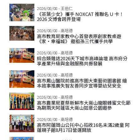
2026/08/08 - 王伯仁
《茶葉少女》攜手 NOXCAT 推聯名 U 卡！
2026 文博會跨界登場
2026/08/08 - 高培德
高市教育局家教中心首發表原創家教桌遊
《家‧幸福城》 邀祖孫三代攜手共學
2026/08/08 - 高培德
綜合類雜誌2026天下城市高峰論壇 高市府分
享產業升級與金融服務共振發展
2026/08/08 - 高培德
高市鳳山醫院前進高市圖大東藝術圖書館 繪
本故事推廣失智友善同步宣導嬰幼兒安全
2026/08/08 - 高培德
高市農業局夏祭新鮮市大崗山龍眼蜂蜜文化節
為期兩天阿蓮區大崗山如意公園邀參
2026/08/08 - 高培德
高市阿蓮岡山公托中心招收16名未滿2歲童 阿
蓮親子館8月17日營運開放