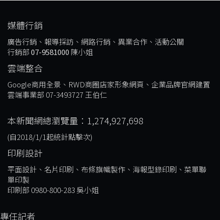
媒體行銷
廣告行銷、報導採訪、網路行銷、異業合作、活動公關
行銷部
07-9581000
陳小姐
雲端整合
Google商用全景、RWD商圈店家形象網頁、企業品牌官網建置
雲端事業部 07-3493727 王伯仁
本新聞網總瀏覽量：1,274,927,698
(自2018/1/1起統計點擊次)
印刷設計
平面設計、名片印刷、布條旗幟製作、海報型錄印刷、菜單聯
單印製
印刷部 0980-800-283 吳小姐
專任記者