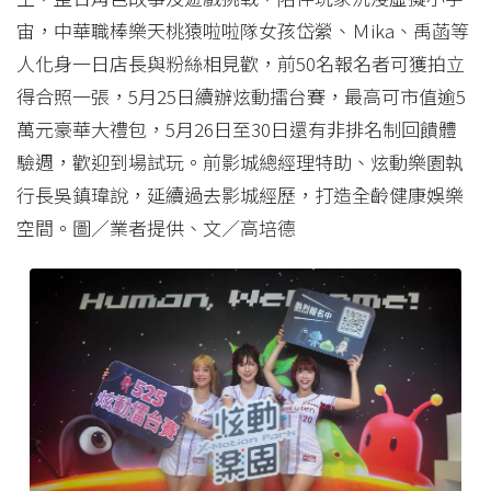
宙，中華職棒樂天桃猿啦啦隊女孩岱縈、Ｍika、禹菡等
人化身一日店長與粉絲相見歡，前50名報名者可獲拍立
得合照一張，5月25日續辦炫動擂台賽，最高可市值逾5
萬元豪華大禮包，5月26日至30日還有非排名制回饋體
驗週，歡迎到場試玩。前影城總經理特助、炫動樂園執
行長吳鎮瑋說，延續過去影城經歷，打造全齡健康娛樂
空間。圖／業者提供、文／高培德