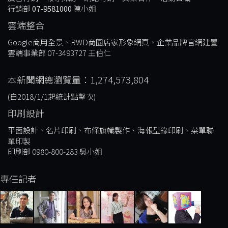
行銷部
07-9581000
陳小姐
雲端整合
Google商用全景、RWD商圈店家形象網頁、企業品牌官網建置
雲端事業部 07-3493727 王伯仁
本新聞網總瀏覽量：1,274,573,804
(自2018/1/1起統計點擊次)
印刷設計
平面設計、名片印刷、布條旗幟製作、海報型錄印刷、菜單聯
單印製
印刷部 0980-800-283 吳小姐
專任記者