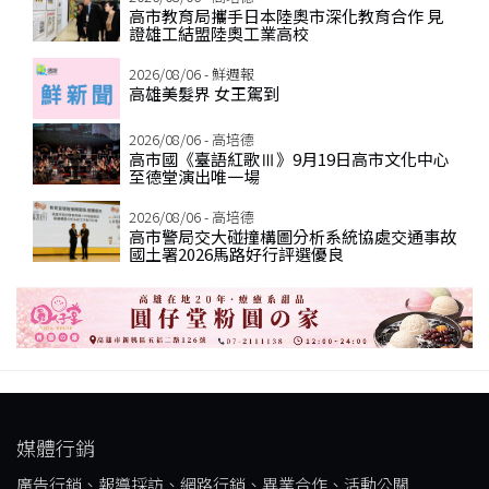
高市教育局攜手日本陸奧市深化教育合作 見
證雄工結盟陸奧工業高校
2026/08/06 - 鮮週報
高雄美髮界 女王駕到
2026/08/06 - 高培德
高市國《臺語紅歌Ⅲ》9月19日高市文化中心
至德堂演出唯一場
2026/08/06 - 高培德
高市警局交大碰撞構圖分析系統協處交通事故
國土署2026馬路好行評選優良
媒體行銷
廣告行銷、報導採訪、網路行銷、異業合作、活動公關