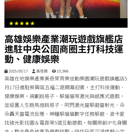
生
活
★★★★★
綜
高雄娛樂產業潮玩遊戲旗艦店
合
進駐中央公園商圈主打科技運
動、健康娛樂
影
音
2025/05/17
高培德
15,966
高雄在地娛樂產業美奇萊育樂炫動樂園潮玩遊戲旗艦店5
購
月17日進駐新興區五福二路開幕迎賓，主打科技運動、
物
健康娛樂，規劃跳格子、躲貓貓等激光與感應式遊戲，
並設置人生跑馬燈跳格子、阿閃激光屋躲避雷射光、朵
朵轟天雷電流反應、神瞳躲貓貓數字任務躲避、波卡愛
找碴光影找圖＆電路等5道互動遊戲，每關原創IP化身關
主，整合角色故事及遊戲挑戰，陪伴玩家沉浸虛擬小宇