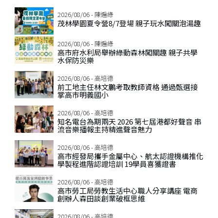
2026/08/06 - 陳遍綠
茂林學園夏令營8/7登場 親子玩水闖關泡湯趣
2026/08/06 - 陳遍綠
高市府水利局舉辦綠動森林闖關趣 親子共學
水保防災樂
2026/08/06 - 高培德
前工地主任林文鵬考取教師資格 通過甄選接
掌高市明義國小
2026/08/06 - 高培德
知名電台為期兩天 2026 第七屆港都好聲音 串
流音樂播報主持精進聲音魅力
2026/08/06 - 高培德
高市經發局攜手金屬中心、航太認證機構推化
學製程進階認證培訓 19學員喜獲證書
2026/08/06 - 高培德
高市勞工局勞教生活中心職人分享講座 電商
創辦人森田談創業破框思維
2026/08/06 - 高培德