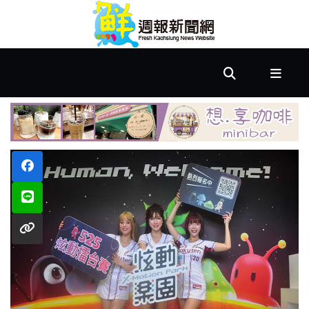
首
頁
市
政
文
教
樂
活
居
家