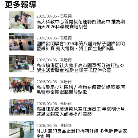
更多報導
2026/08/06 - 高培德
高大科教中心首開拔花蓮縣四維高中 推為期
兩天2026科學競賽培訓營
2026/08/06 - 高培德
國際發明學會2026年第八屆綠點子國際發明
暨設計賽 義大電機、資工師生抱回6獎
2026/08/06 - 高培德
高市鎮港園社大攜手高市圖草衙分館打造32
號生活實驗室 進駐台塑王氏昆仲公園
2026/08/06 - 高培德
高市警局少年隊贈吉祥物布偶賀父親節 邀原
民警察樂團獻藝開放點歌
2026/08/06 - 高培德
高雄郵局邀美濃憨兒窯庇護員工 手寫明信片
感恩父親家人師長提前賀節
2026/08/06 - 陳遍綠
MUJI無印良品止滑拉桿箱升級 多色靜音更安
全耐用