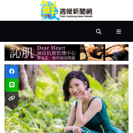
首
頁
市
政
文
教
樂
活
居
家