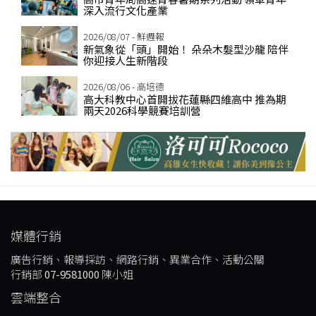
深入流行文化產業
2026/08/07 - 鮮週報
新氣象從「頭」開始！ 朵朵木髮型沙龍 陪伴
你迎接人生新階段
2026/08/06 - 高培德
高大科教中心首開拔花蓮縣四維高中 推為期
兩天2026科學競賽培訓營
媒體行銷
廣告行銷、報導採訪、網路行銷、異業合作、活動公關
行銷部
07-9581000
陳小姐
雲端整合