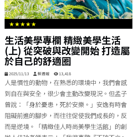
生
活
★★★★★
綜
生活美學專欄 精緻美學生活
合
(上) 從突破與改變開始 打造屬
於自己的舒適圈
影
音
2025/11/13
鮮週報
13,418
人是慣性的動物，在熟悉的環境中，我們會感
購
到自在與安全，很少會主動改變現況。但孟子
物
曾說：「身於憂患，死於安樂。」安逸有時會
阻礙前進的腳步，而往往促使我們成長的，反
而是逆境。「精緻佳人時尚美學生活館」的創