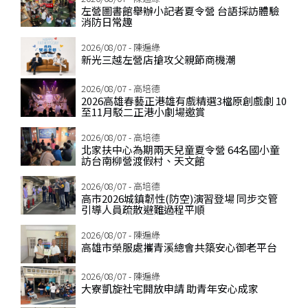
左營圖書館舉辦小記者夏令營 台語採訪體驗
消防日常趣
2026/08/07 - 陳遍綠
新光三越左營店搶攻父親節商機潮
2026/08/07 - 高培德
2026高雄春藝正港雄有戲精選3檔原創戲劇 10
至11月駁二正港小劇場邀賞
2026/08/07 - 高培德
北家扶中心為期兩天兒童夏令營 64名國小童
訪台南柳營渡假村、天文館
2026/08/07 - 高培德
高市2026城鎮韌性(防空)演習登場 同步交管
引導人員疏散避難過程平順
2026/08/07 - 陳遍綠
高雄市榮服處攜青溪總會共築安心御老平台
2026/08/07 - 陳遍綠
大寮凱旋社宅開放申請 助青年安心成家