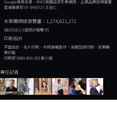
Google商用全景、RWD商圈店家形象網頁、企業品牌官網建置
雲端事業部 07-3493727 王伯仁
本新聞網總瀏覽量：1,274,621,272
(自2018/1/1起統計點擊次)
印刷設計
平面設計、名片印刷、布條旗幟製作、海報型錄印刷、菜單聯
單印製
印刷部 0980-800-283 吳小姐
專任記者