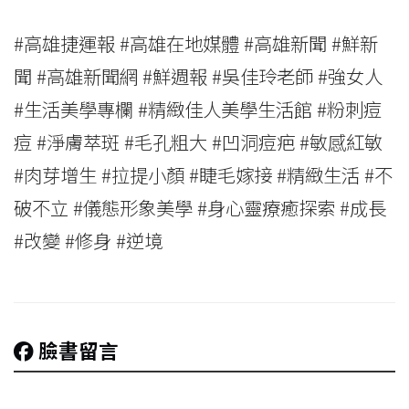
#高雄捷運報 #高雄在地媒體 #高雄新聞 #鮮新
聞 #高雄新聞網 #鮮週報 #吳佳玲老師 #強女人
#生活美學專欄 #精緻佳人美學生活館 #粉刺痘
痘 #淨膚萃斑 #毛孔粗大 #凹洞痘疤 #敏感紅敏
#肉芽增生 #拉提小顏 #睫毛嫁接 #精緻生活 #不
破不立 #儀態形象美學 #身心靈療癒探索 #成長
#改變 #修身 #逆境
臉書留言