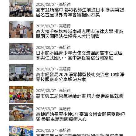
2026/08/07 - 高培德
高市21所高中職48名師生前進日本 參與第28
屆名古屋世界青年會議抱回21獎
2026/08/07 - 高培德
高大攜手姊妹校越南胡志明市法律大學 推為
期兩天國際法律領導人才培訓營
2026/08/07 - 高培德
日本熊本縣青少年大使交流團訪高市仁武區
參與仁武國小、高中課程寄宿台灣家庭
2026/08/07 - 高培德
高市經發局2026淨零轉型技術交流會 10家淨
零技服廠商分享解決方案
2026/08/07 - 高培德
高市勞工局原氣補給計畫 培力促進原民就業
2026/08/07 - 高培德
高捷貓站長蜜柑連5年臺灣文博會開幕受邀迎
賓 參展主題樂園療癒人心
2026/08/07 - 高培德
高市青年局高速青春暑期系列活動 領軍青年