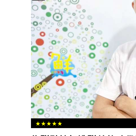
高市教育局家教中心首發表原創家
《家‧幸福城》 邀祖孫三代攜手共
Y攜手購物網、超商、連
入代碼贈優惠券
★★★★★