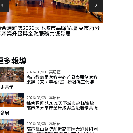
高市鳳山醫院前進高市圖大通藝術圖書館 繪
高市農業局
本故事推廣失智友善同步宣導嬰幼兒安全
為期兩天阿
更多報導
2026/08/08 - 高培德
高市教育局家教中心首發表原創家教
桌遊《家‧幸福城》 邀祖孫三代攜
手共學
2026/08/08 - 高培德
綜合類雜誌2026天下城市高峰論壇
高市府分享產業升級與金融服務共振
發展
2026/08/08 - 高培德
高市鳳山醫院前進高市圖大通藝術圖