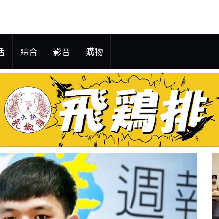
活
綜合
影音
購物