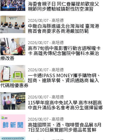
海委會親子日 同仁眷屬提前歡度父
親節同步體驗城鎮韌性防空演習
2026/08/07 - 高培德
中颱白海豚進逼北台灣海域 臺灣港
務首會商要求各商港嚴加防範
2026/08/07 - 高培德
高市7旬翁中風影響行動言語喉嚨卡
卡 高雄秀傳紀念醫院中醫科水藥治
療改善
2026/08/07 - 高培德
一卡通IPASS MONEY攜手購物網、
超商、連鎖早餐、資訊通路商 輸入
代碼贈優惠券
2026/08/07 - 高培德
115學年度高中免試入學 高市林園高
中直升滿招多名會考高分生選擇留鄉
2026/08/07 - 高培德
高雄國際茶、酒、咖啡暨食品展 8月
7日至10日展覽館同步邀品茗嘗鮮