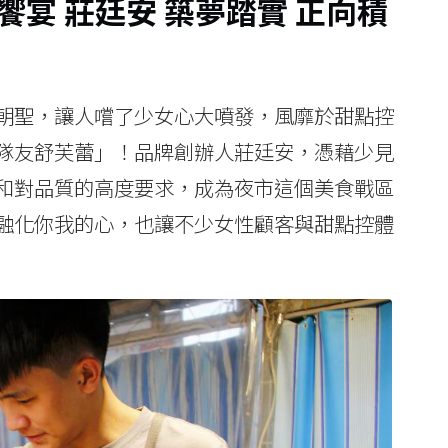
宴 莊廷安 築夢踏實 正向積
朝聖，讓人嚐了少女心大噴發，風靡於甜點控
隊友舒芙蕾」！品牌創辦人莊廷安，憑藉少見
和對品質的高度要求，成為夜市這個美食戰區
融化你我的心，也讓不少女性顧客與甜點控體