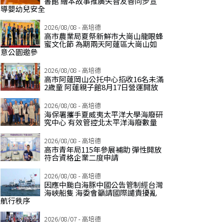
書館 繪本故事推廣失智友善同步宣
導嬰幼兒安全
2026/08/08 - 高培德
高市農業局夏祭新鮮市大崗山龍眼蜂
蜜文化節 為期兩天阿蓮區大崗山如
意公園邀參
2026/08/08 - 高培德
高市阿蓮岡山公托中心招收16名未滿
2歲童 阿蓮親子館8月17日營運開放
2026/08/08 - 高培德
海保署攜手夏威夷太平洋大學海廢研
究中心 有效管控北太平洋海廢數量
2026/08/08 - 高培德
高市青年局115年參展補助 彈性開放
符合資格企業二度申請
2026/08/08 - 高培德
因應中颱白海豚中國公告管制經台灣
海峽船隻 海委會籲請國際譴責擾亂
航行秩序
2026/08/07 - 高培德