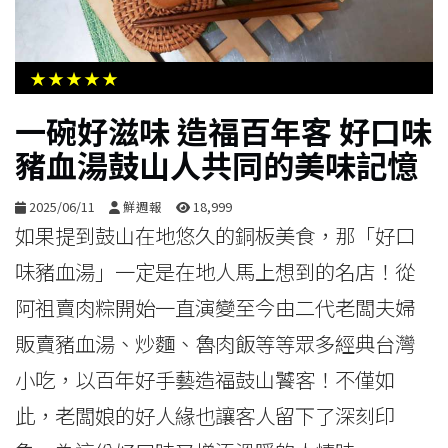
生
活
★★★★★
綜
一碗好滋味 造福百年客 好口味
合
豬血湯鼓山人共同的美味記憶
影
2025/06/11
鮮週報
18,999
音
如果提到鼓山在地悠久的銅板美食，那「好口
味豬血湯」一定是在地人馬上想到的名店！從
購
阿祖賣肉粽開始一直演變至今由二代老闆夫婦
物
販賣豬血湯、炒麵、魯肉飯等等眾多經典台灣
小吃，以百年好手藝造福鼓山饕客！不僅如
此，老闆娘的好人緣也讓客人留下了深刻印