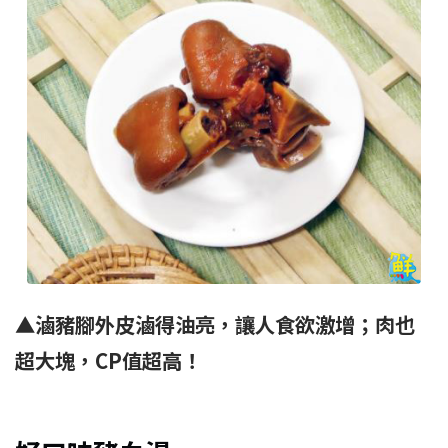
▲
滷豬腳外皮滷得油亮，讓人食欲激增；肉也
超大塊，
CP
值超高！