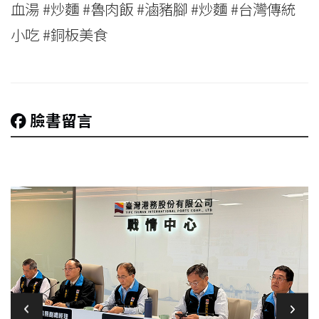
血湯 #炒麵 #魯肉飯 #滷豬腳 #炒麵 #台灣傳統
小吃 #銅板美食
臉書留言