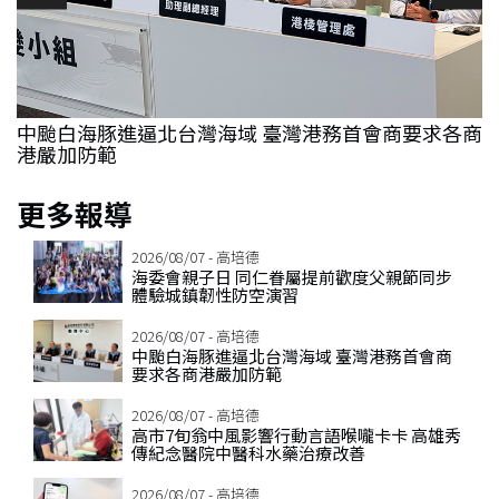
鎮
中颱白海豚進逼北台灣海域 臺灣港務首會商要求各商
港嚴加防範
更多報導
2026/08/07 - 高培德
海委會親子日 同仁眷屬提前歡度父親節同步
體驗城鎮韌性防空演習
2026/08/07 - 高培德
中颱白海豚進逼北台灣海域 臺灣港務首會商
要求各商港嚴加防範
2026/08/07 - 高培德
高市7旬翁中風影響行動言語喉嚨卡卡 高雄秀
傳紀念醫院中醫科水藥治療改善
2026/08/07 - 高培德