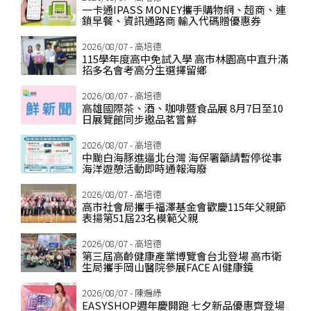
一卡通IPASS MONEY攜手購物網、超商、連
鎖早餐、資訊通路商 輸入代碼贈優惠券
2026/08/07 - 高培德
115學年度高中免試入學 高市林園高中直升滿
招多名會考高分生選擇留鄉
2026/08/07 - 高培德
高雄國際茶、酒、咖啡暨食品展 8月7日至10
日展覽館同步邀品茗嘗鮮
2026/08/07 - 高培德
中颱白海豚進逼北台灣 海保署籲請暫停從事
海洋遊憩活動即時通報海廢
2026/08/07 - 高培德
高市社會局攜手福澤基金會歡慶115年父親節
表揚第51屆23名模範父親
2026/08/07 - 高培德
第三屆高齡健康產業博覽會台北登場 高市衛
生局攜手岡山醫院參展FACE AI健康鏡
2026/08/07 - 陳遍綠
EASYSHOP週年慶開跑 七夕新品優惠齊登場