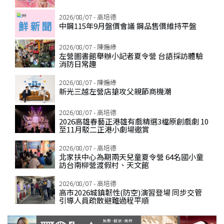
2026/08/07 - 高培德
中鋼115年9月盤價會議 鋼品售價維持平盤
2026/08/07 - 陳遍綠
左營圖書館舉辦小記者夏令營 台語採訪體驗
消防日常趣
2026/08/07 - 陳遍綠
新光三越左營店搶攻父親節商機潮
2026/08/07 - 高培德
2026高雄春藝正港雄有戲精選3檔原創戲劇 10
至11月駁二正港小劇場邀賞
2026/08/07 - 高培德
北家扶中心為期兩天兒童夏令營 64名國小童
訪台南柳營渡假村、天文館
2026/08/07 - 高培德
高市2026城鎮韌性(防空)演習登場 同步交管
引導人員疏散避難過程平順