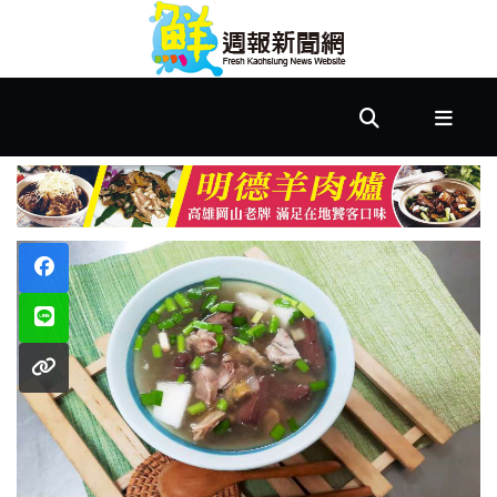
首
頁
市
政
文
教
樂
活
居
家