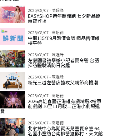
2026/08/07 - 陳遍綠
EASYSHOP週年慶開跑 七夕新品優
惠齊登場
2026/08/07 - 高培德
中鋼115年9月盤價會議 鋼品售價維
持平盤
2026/08/07 - 陳遍綠
左營圖書館舉辦小記者夏令營 台語
採訪體驗消防日常趣
2026/08/07 - 陳遍綠
新光三越左營店搶攻父親節商機潮
2026/08/07 - 高培德
2026高雄春藝正港雄有戲精選3檔原
創戲劇 10至11月駁二正港小劇場邀
賞
2026/08/07 - 高培德
北家扶中心為期兩天兒童夏令營 64
名國小童訪台南柳營渡假村、天文館