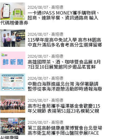
2026/08/07 - 高培德
一卡通IPASS MONEY攜手購物網、
超商、連鎖早餐、資訊通路商 輸入
代碼贈優惠券
2026/08/07 - 高培德
115學年度高中免試入學 高市林園高
中直升滿招多名會考高分生選擇留鄉
2026/08/07 - 高培德
高雄國際茶、酒、咖啡暨食品展 8月
7日至10日展覽館同步邀品茗嘗鮮
2026/08/07 - 高培德
中颱白海豚進逼北台灣 海保署籲請
暫停從事海洋遊憩活動即時通報海廢
2026/08/07 - 高培德
高市社會局攜手福澤基金會歡慶115
年父親節 表揚第51屆23名模範父親
2026/08/07 - 高培德
第三屆高齡健康產業博覽會台北登場
高市衛生局攜手岡山醫院參展FACE
AI健康鏡