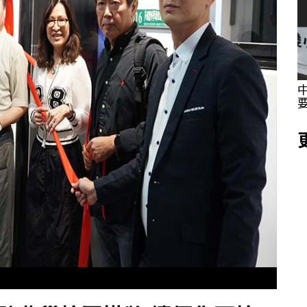
採訪體驗
海委會親子日 同仁眷屬提前歡度父親節同步
體驗城鎮韌性防空演習