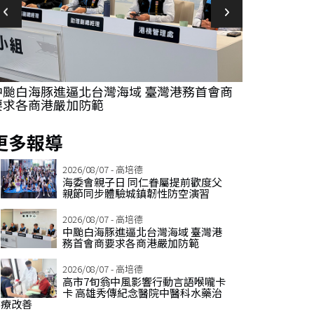
中颱白海豚進逼北台灣海域 臺灣港務首會商
高市7旬翁中
要求各商港嚴加防範
傳紀念醫院
更多報導
2026/08/07 - 高培德
海委會親子日 同仁眷屬提前歡度父
親節同步體驗城鎮韌性防空演習
2026/08/07 - 高培德
中颱白海豚進逼北台灣海域 臺灣港
務首會商要求各商港嚴加防範
2026/08/07 - 高培德
高市7旬翁中風影響行動言語喉嚨卡
卡 高雄秀傳紀念醫院中醫科水藥治
療改善