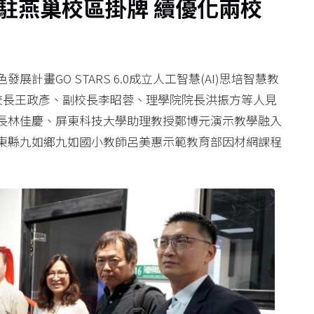
駐燕巢校區掛牌 續優化兩校
畫GO STARS 6.0成立人工智慧(AI)思培智慧教
校長王政彥、副校長李昭蓉、理學院院長洪振方等人見
長林佳慶、屏東科技大學助理教授鄭博元演示教學融入
東縣九如鄉九如國小教師呂美惠示範教育部因材網課程