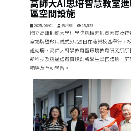
高師大AI思培智慧教室進
區空間設施
2025/06/01
高培德
15,529
國立高雄師範大學理學院與精進師資素質及特色發展計
室揭牌暨啟用儀式5月29日在燕巢校區舉行，
證誌慶，高師大科學教育暨環境教育研究所所
新科技及透過虛擬實境創新學生感官體驗，屏
輔導及互動學習。