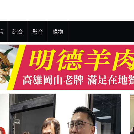
活
綜合
影音
購物