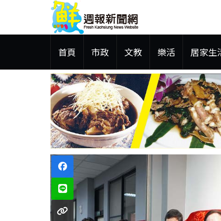
首頁
市政
文教
樂活
居家生
 鋼品售價維持平盤