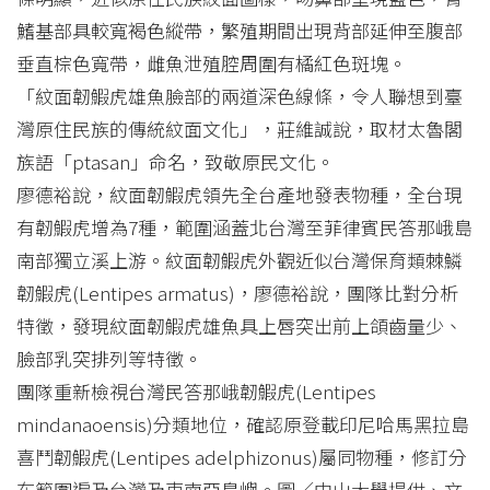
鰭基部具較寬褐色縱帶，繁殖期間出現背部延伸至腹部
垂直棕色寬帶，雌魚泄殖腔周圍有橘紅色斑塊。
「紋面韌鰕虎雄魚臉部的兩道深色線條，令人聯想到臺
灣原住民族的傳統紋面文化」，莊維誠說，取材太魯閣
族語「ptasan」命名，致敬原民文化。
廖德裕說，紋面韌鰕虎領先全台產地發表物種，全台現
有韌鰕虎增為7種，範圍涵蓋北台灣至菲律賓民答那峨島
南部獨立溪上游。紋面韌鰕虎外觀近似台灣保育類棘鱗
韌鰕虎(Lentipes armatus)，廖德裕說，團隊比對分析
特徵，發現紋面韌鰕虎雄魚具上唇突出前上頜齒量少、
臉部乳突排列等特徵。
團隊重新檢視台灣民答那峨韌鰕虎(Lentipes
mindanaoensis)分類地位，確認原登載印尼哈馬黑拉島
喜鬥韌鰕虎(Lentipes adelphizonus)屬同物種，修訂分
布範圍遍及台灣及東南亞島嶼。圖／中山大學提供、文