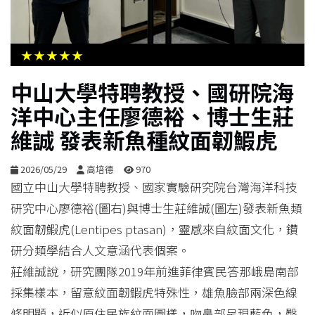
生
活
★★★★★
綜
中山大學特聘教授、國研院海
合
洋中心主任廖德裕、博士生莊
維誠 發表新魚種紋面韌鰕虎
影
音
2026/05/29
高培德
970
國立中山大學特聘教授、國家實驗研究院台灣海洋科技
購
研究中心廖德裕(圖右)與博士生莊維誠(圖左)發表新魚類
物
紋面韌鰕虎(Lentipes ptasan)，靈感來自紋面文化，鑽
研分類學結合人文意涵代表個案。
莊維誠說，研究團隊2019年前進菲律賓民答那峨島南部
採集樣本，留意紋面韌鰕虎特殊性，雄魚臉部兩深色線
條明顯，近似原住民族紋面圖樣，吻鼻部呈現藍色，臀