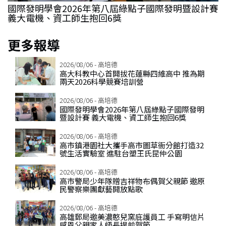
國際發明學會2026年第八屆綠點子國際發明暨設計賽
義大電機、資工師生抱回6獎
更多報導
2026/08/06 - 高培德
高大科教中心首開拔花蓮縣四維高中 推為期
兩天2026科學競賽培訓營
2026/08/06 - 高培德
國際發明學會2026年第八屆綠點子國際發明
暨設計賽 義大電機、資工師生抱回6獎
2026/08/06 - 高培德
高市鎮港園社大攜手高市圖草衙分館打造32
號生活實驗室 進駐台塑王氏昆仲公園
2026/08/06 - 高培德
高市警局少年隊贈吉祥物布偶賀父親節 邀原
民警察樂團獻藝開放點歌
2026/08/06 - 高培德
高雄郵局邀美濃憨兒窯庇護員工 手寫明信片
感恩父親家人師長提前賀節