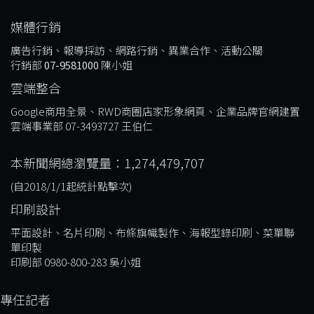
媒體行銷
廣告行銷、報導採訪、網路行銷、異業合作、活動公關
行銷部
07-9581000
陳小姐
雲端整合
Google商用全景、RWD商圈店家形象網頁、企業品牌官網建置
雲端事業部 07-3493727 王伯仁
本新聞網總瀏覽量：1,274,479,707
(自2018/1/1起統計點擊次)
印刷設計
平面設計、名片印刷、布條旗幟製作、海報型錄印刷、菜單聯
單印製
印刷部 0980-800-283 吳小姐
專任記者