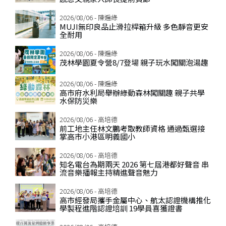
2026/08/06 - 陳遍綠
MUJI無印良品止滑拉桿箱升級 多色靜音更安
全耐用
2026/08/06 - 陳遍綠
茂林學園夏令營8/7登場 親子玩水闖關泡湯趣
2026/08/06 - 陳遍綠
高市府水利局舉辦綠動森林闖關趣 親子共學
水保防災樂
2026/08/06 - 高培德
前工地主任林文鵬考取教師資格 通過甄選接
掌高市小港區明義國小
2026/08/06 - 高培德
知名電台為期兩天 2026 第七屆港都好聲音 串
流音樂播報主持精進聲音魅力
2026/08/06 - 高培德
高市經發局攜手金屬中心、航太認證機構推化
學製程進階認證培訓 19學員喜獲證書