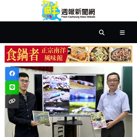
首
頁
市
政
文
教
樂
活
居
家