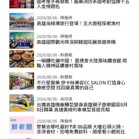
國考推手再發威！嘉藥消防系國考創佳績十五
人金榜題名
2026/08/06 - 陳遍綠
高雄海線潮旅行登場！五大遊程探索漁村
2026/08/06 - 陳遍綠
高雄國際觀光隊深耕韓國拓展旅遊商機
2026/08/06 - 鮮週報
一碗麵吃遍中國！ 面佬香大陸風味麵食館 用
職人精神延續眷村風味
2026/08/06 - 鮮週報
不只是變美 伊卡絲美容EC SALON 打造身心
療癒空間 找回最真實的自己
2026/08/05 - 高培德
台鐵高雄機廠轉型變身高雄親子遊樂園區8月
8日開幕 高捷黃線列車模型首度亮相
2026/08/05 - 陳遍綠
聚餐去哪吃最好❓來 88品鍋 大嗑石頭火鍋、
澎湃食材，狂喝免費飲料、順便看小鹿斑比