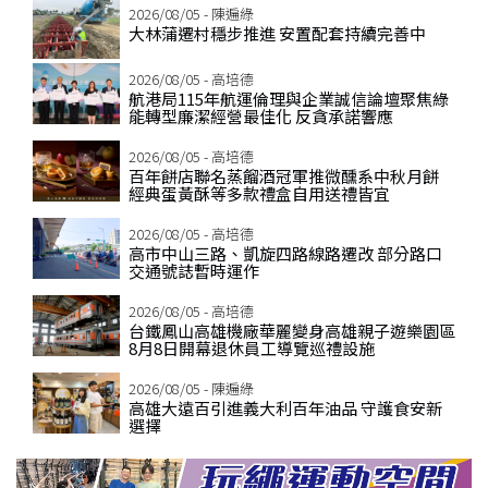
2026/08/05 - 陳遍綠
大林蒲遷村穩步推進 安置配套持續完善中
2026/08/05 - 高培德
航港局115年航運倫理與企業誠信論壇聚焦綠
能轉型廉潔經營最佳化 反貪承諾響應
2026/08/05 - 高培德
百年餅店聯名蒸餾酒冠軍推微醺系中秋月餅
經典蛋黃酥等多款禮盒自用送禮皆宜
2026/08/05 - 高培德
高市中山三路、凱旋四路線路遷改 部分路口
交通號誌暫時運作
2026/08/05 - 高培德
台鐵鳳山高雄機廠華麗變身高雄親子遊樂園區
8月8日開幕退休員工導覽巡禮設施
2026/08/05 - 陳遍綠
高雄大遠百引進義大利百年油品 守護食安新
選擇