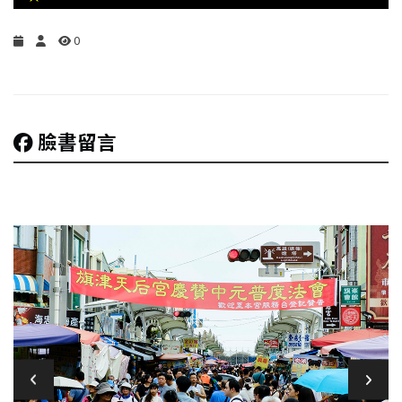
生
活
0
綜
合
臉書留言
影
音
購
物