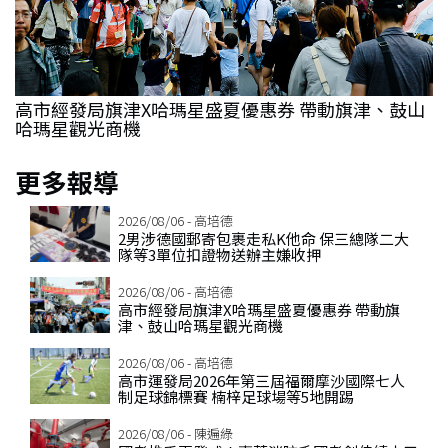
單
高市經發局旗津X哈瑪星盛夏優惠券 帶動旗津、鼓山
哈瑪星觀光商機
更多報導
2026/08/06 - 高培德
2男涉德國郵寄包裹走私K他命 保三總隊二大
隊等3單位扣證物送辦主嫌收押
2026/08/06 - 高培德
高市經發局旗津X哈瑪星盛夏優惠券 帶動旗
津、鼓山哈瑪星觀光商機
2026/08/06 - 高培德
高市運發局2026年第三屆福爾摩沙國際七人
制足球錦標賽 楠梓足球場等5地開踢
2026/08/06 - 陳遍綠