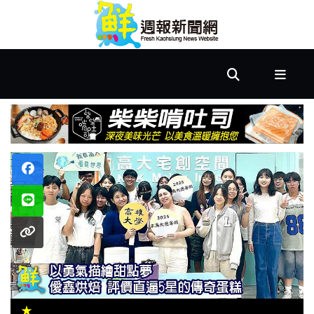
首
頁
市
政
文
教
樂
活
居
★
家