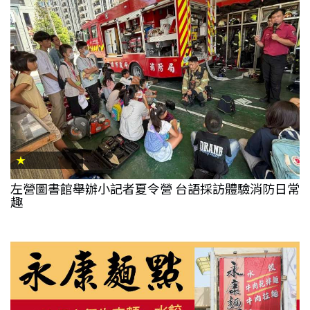
★
左營圖書館舉辦小記者夏令營 台語採訪體驗消防日常
趣