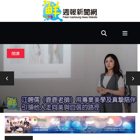
首
頁
市
閱讀
政
文
教
樂
活
居
家