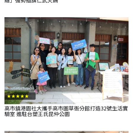
★★★★★
高市鎮港園社大攜手高市圖草衙分館打造32號生活實
驗室 進駐台塑王氏昆仲公園