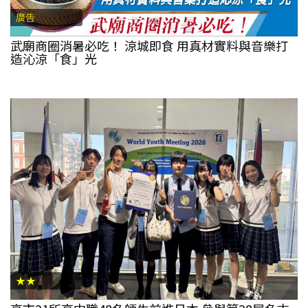
廣告
武廟商圈消暑必吃！ 涼城即食 用真材實料與音樂打
造沁涼「食」光
★★