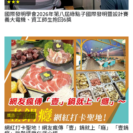
★★★
國際發明學會2026年第八屆綠點子國際發明暨設計賽
義大電機、資工師生抱回6獎
廣告
網紅打卡聖地！網友瘋傳「壹」鍋就上「癮」 「壹鍋
癮」強勢插旗仁武火鍋