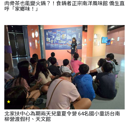
肉骨茶也能變火鍋？！食鍋者正宗南洋風味館 僑生直
呼「家鄉味！」
★
北家扶中心為期兩天兒童夏令營 64名國小童訪台南
柳營渡假村、天文館