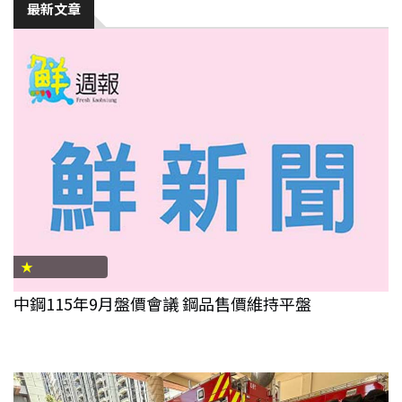
最新文章
生
活
綜
合
影
音
購
★
物
中鋼115年9月盤價會議 鋼品售價維持平盤