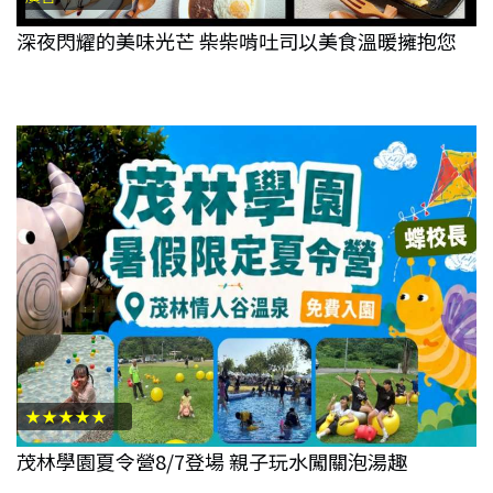
深夜閃耀的美味光芒 柴柴啃吐司以美食溫暖擁抱您
★★★★★
茂林學園夏令營8/7登場 親子玩水闖關泡湯趣