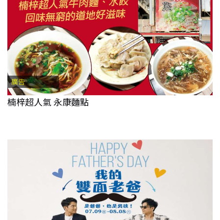
廣告
楠梓超人氣 永康麵點