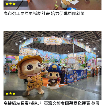
★★★
高市勞工局原氣補給計畫 培力促進原民就業
★★★
高捷貓站長蜜柑連5年臺灣文博會開幕受邀迎賓 參展