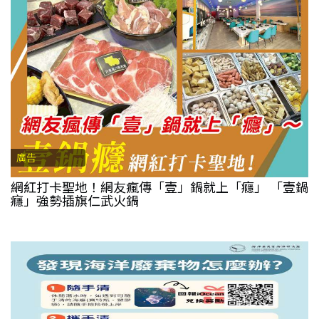
廣告
網紅打卡聖地！網友瘋傳「壹」鍋就上「癮」 「壹鍋
癮」強勢插旗仁武火鍋