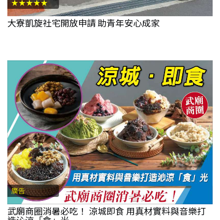
★★★★★
大寮凱旋社宅開放申請 助青年安心成家
廣告
武廟商圈消暑必吃！ 涼城即食 用真材實料與音樂打
造沁涼「食」光