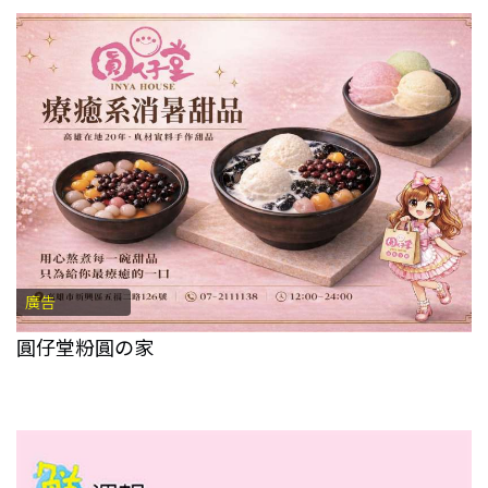
廣告
圓仔堂粉圓の家