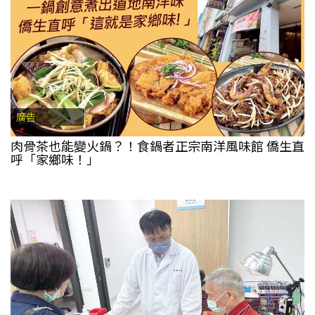
廣告
肉骨茶也能變火鍋？！食鍋者正宗南洋風味館 僑生直
呼「家鄉味！」