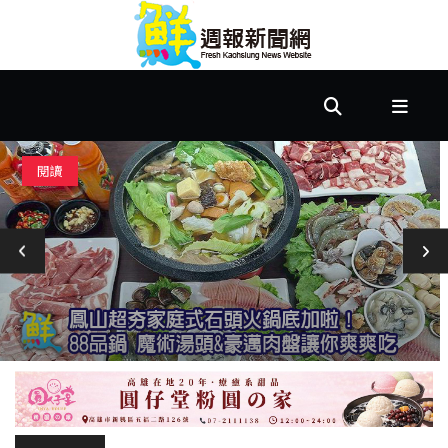
首
頁
市
閱讀
政
文
教
樂
活
居
家