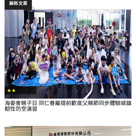
最新文章
生
活
綜
合
影
音
購
★★
物
海委會親子日 同仁眷屬提前歡度父親節同步體驗城鎮
韌性防空演習