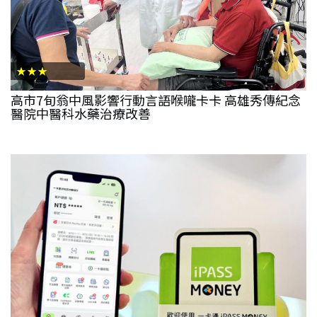
★★★
高市7旬翁中風影響行動言語喉嚨卡卡 高雄秀傳紀念
醫院中醫科水藥治療改善