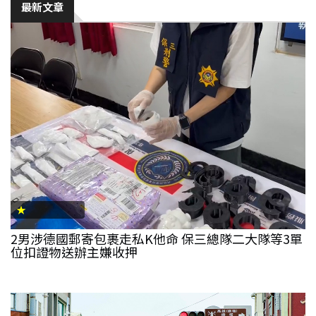
最新文章
生
活
綜
合
影
音
購
★
物
2男涉德國郵寄包裹走私K他命 保三總隊二大隊等3單
位扣證物送辦主嫌收押