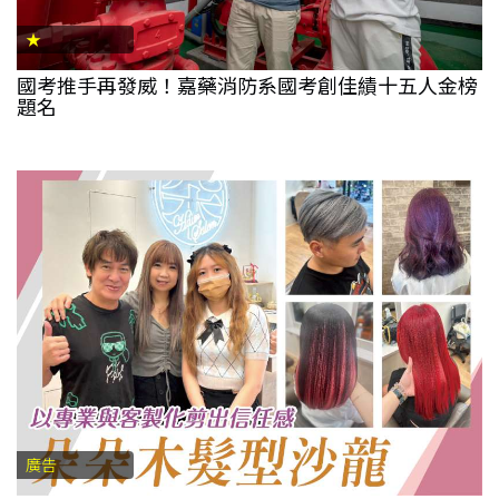
★
國考推手再發威！嘉藥消防系國考創佳績十五人金榜
題名
廣告