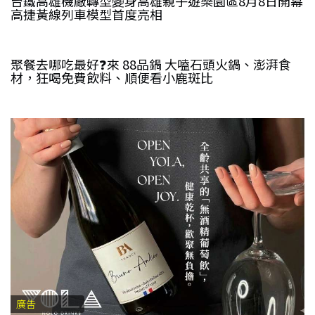
台鐵高雄機廠轉型變身高雄親子遊樂園區8月8日開幕
高捷黃線列車模型首度亮相
★★★★
聚餐去哪吃最好❓來 88品鍋 大嗑石頭火鍋、澎湃食
材，狂喝免費飲料、順便看小鹿斑比
廣告