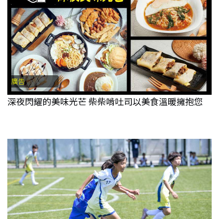
廣告
深夜閃耀的美味光芒 柴柴啃吐司以美食溫暖擁抱您