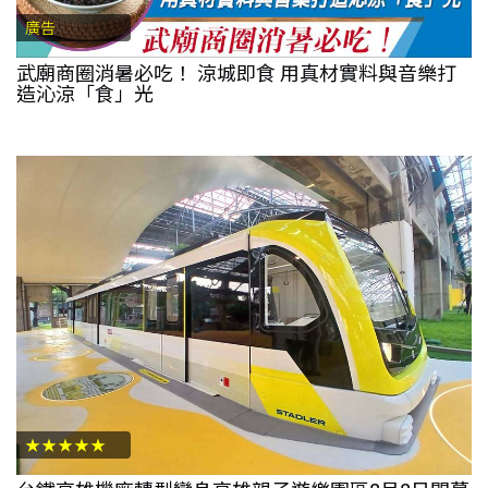
廣告
武廟商圈消暑必吃！ 涼城即食 用真材實料與音樂打
造沁涼「食」光
★★★★★