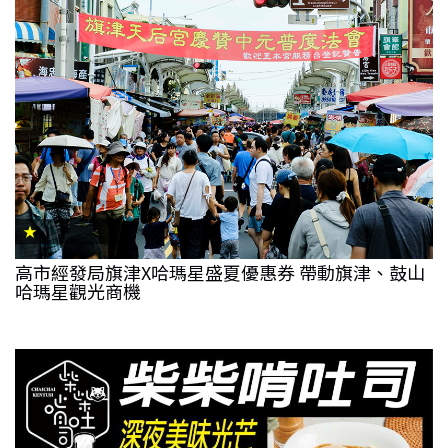
★
高市經發局旗津X哈瑪星盛夏優惠券 帶動旗津、鼓山
哈瑪星觀光商機