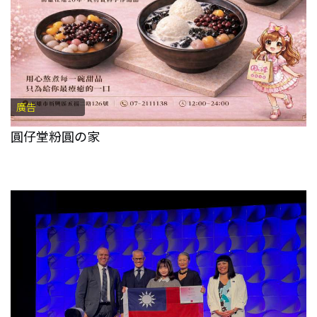
廣告
圓仔堂粉圓の家