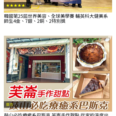
★★★★★
韓國第25屆世界美容、全球美學賽 輔英科大健美系
師生4金、7銀、2銅、2特別獎
廣告
鼓山必吃療癒系巴斯克 芙崙手作甜點 從家的溫度出