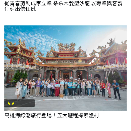
從青春剪到成家立業 朵朵木髮型沙龍 以專業與客製
化剪出信任感
★★
高雄海線潮旅行登場！五大遊程探索漁村