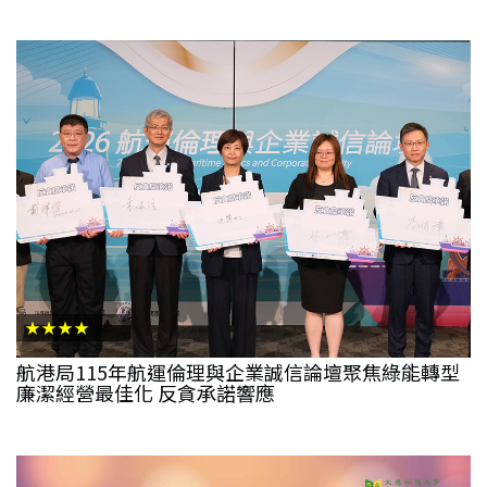
★★★★
航港局115年航運倫理與企業誠信論壇聚焦綠能轉型
廉潔經營最佳化 反貪承諾響應