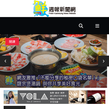
首
頁
市
閱讀
政
文
教
樂
活
居
家