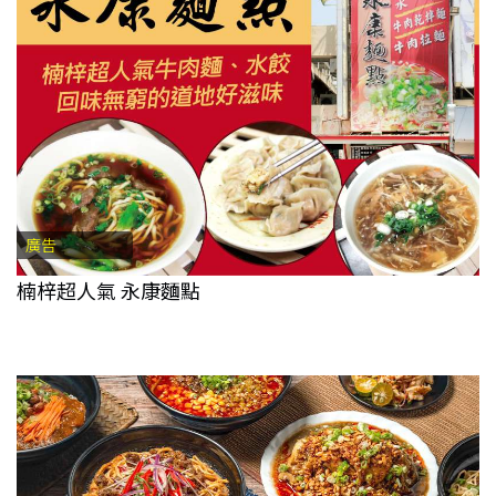
廣告
楠梓超人氣 永康麵點