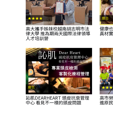
★★★★
廣告
高大攜手姊妹校越南胡志明市法
健康也
律大學 推為期兩天國際法律領導
真材
人才培訓營
廣告
★★★
訫肌DEARHEART 頭皮抗衰管理
高市勞
中心 看見不一樣的頭皮問題
進原