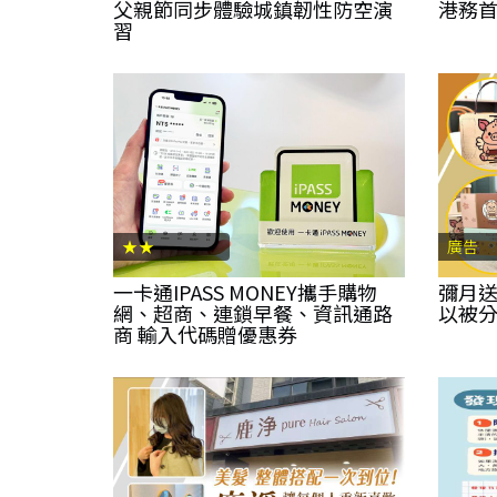
父親節同步體驗城鎮韌性防空演
港務
習
★★
廣告
一卡通IPASS MONEY攜手購物
彌月送
網、超商、連鎖早餐、資訊通路
以被
商 輸入代碼贈優惠券