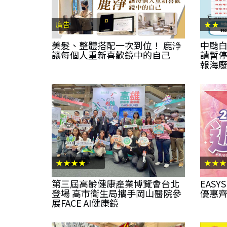
廣告
★★
美髮、整體搭配一次到位！ 鹿浄
中颱白
讓每個人重新喜歡鏡中的自己
請暫
報海
★★★★
★★★
第三屆高齡健康產業博覽會台北
EAS
登場 高市衛生局攜手岡山醫院參
優惠
展FACE AI健康鏡