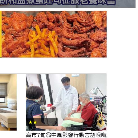
★★
高市7旬翁中風影響行動言語喉嚨