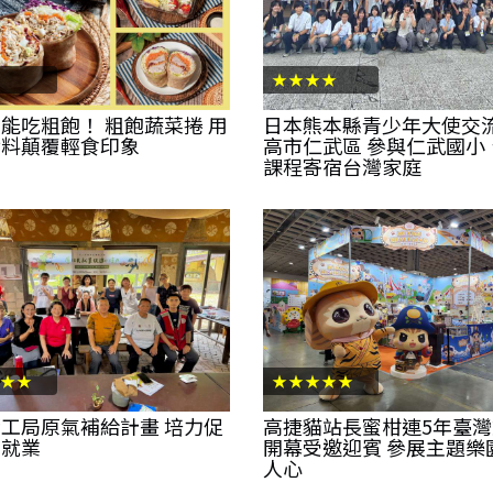
★★★★
能吃粗飽！ 粗飽蔬菜捲 用
日本熊本縣青少年大使交
實料顛覆輕食印象
高市仁武區 參與仁武國小
課程寄宿台灣家庭
★★
★★★★★
工局原氣補給計畫 培力促
高捷貓站長蜜柑連5年臺
民就業
開幕受邀迎賓 參展主題樂
人心