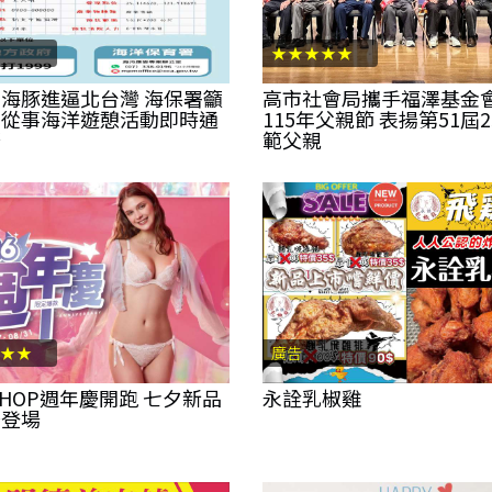
★★★★★
海豚進逼北台灣 海保署籲
高市社會局攜手福澤基金
停從事海洋遊憩活動即時通
115年父親節 表揚第51屆
廢
範父親
★★
廣告
YSHOP週年慶開跑 七夕新品
永詮乳椒雞
齊登場