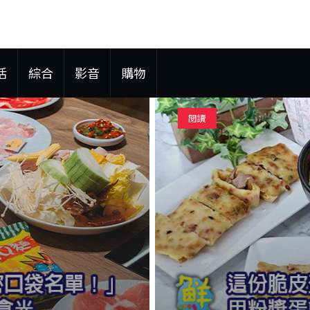
活
綜合
影音
購物
閱讀