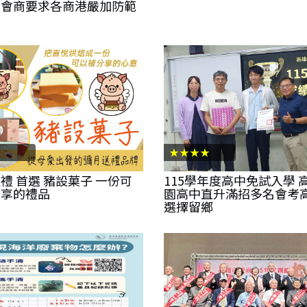
首會商要求各商港嚴加防範
★★★★
禮 首選 豬設菓子 一份可
115學年度高中免試入學 
分享的禮品
園高中直升滿招多名會考
選擇留鄉