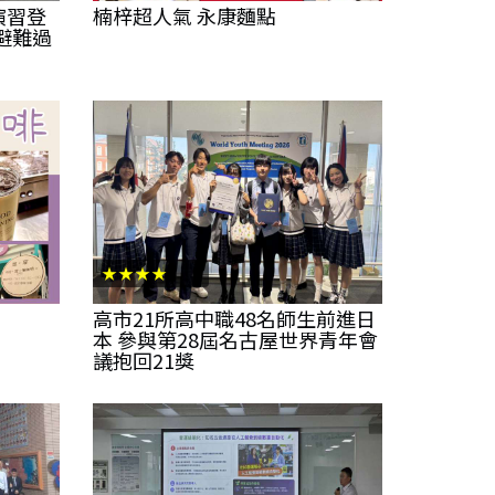
演習登
楠梓超人氣 永康麵點
避難過
★★★★
高市21所高中職48名師生前進日
本 參與第28屆名古屋世界青年會
議抱回21獎