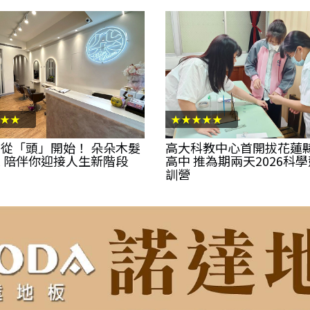
★★
★★★★★
從「頭」開始！ 朵朵木髮
高大科教中心首開拔花蓮
 陪伴你迎接人生新階段
高中 推為期兩天2026科
訓營