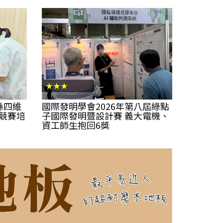
★★★
縣四維
國際發明學會2026年第八屆綠點
學競賽培
子國際發明暨設計賽 義大電機、
資工師生抱回6獎