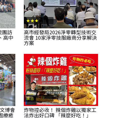
★★★
流團訪
高市經發局2026淨零轉型技術交
、高中
流會 10家淨零技服廠商分享解決
方案
廣告
灣文博會
炸物控必收！ 辣個炸雞以獨家工
園療癒
法炸出好口碑 「辣麼好吃！」