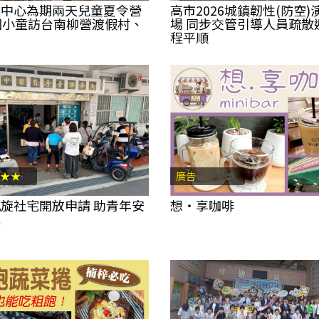
扶中心為期兩天兒童夏令營
高市2026城鎮韌性(防空)
國小童訪台南柳營渡假村、
場 同步交管引導人員疏散
館
程平順
★★
廣告
旋社宅開放申請 助青年安
想‧享咖啡
家