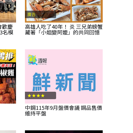
廣告
會歡慶
高雄人吃了40年！ 炎 三兄弟螃蟹
23名模
藏著「小姐變阿嬤」的共同回憶
★★★★
中鋼115年9月盤價會議 鋼品售價
維持平盤