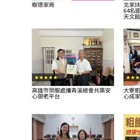
樹德家商
北家
64名
天文
★★★★★
★★★
高雄市榮服處攜青溪總會共築安
大寮凱
心御老平台
心成