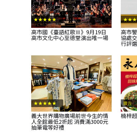
★★★★★
★★★
高市國《臺語紅歌Ⅲ》9月19日
高市
高市文化中心至德堂演出唯一場
協處交
行評
★★★★★
廣告
義大世界購物廣場前世今生的情
楠梓超
人全館最低2折起 消費滿3000元
抽筆電等好禮