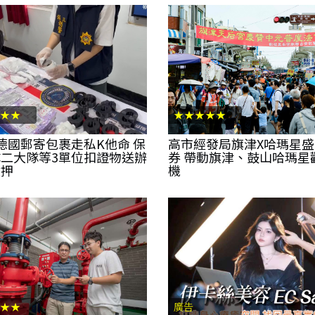
★★
★★★★★
德國郵寄包裹走私K他命 保
高市經發局旗津X哈瑪星
二大隊等3單位扣證物送辦
券 帶動旗津、鼓山哈瑪星
收押
機
★★
廣告