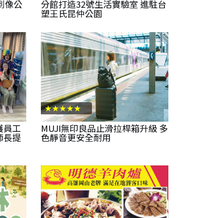
美到像公
分館打造32號生活實驗室 進駐台
塑王氏昆仲公園
★★★★★
護員工
MUJI無印良品止滑拉桿箱升級 多
師長提
色靜音更安全耐用