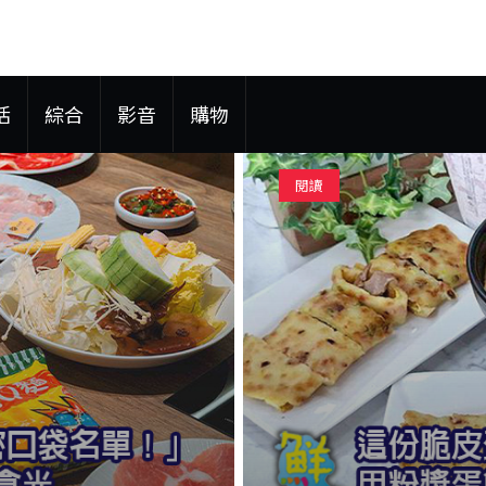
活
綜合
影音
購物
閱讀