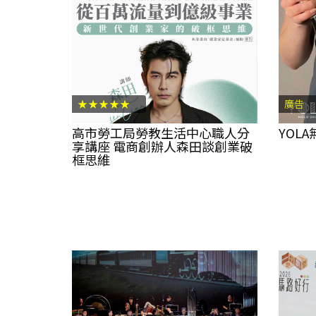
★★★★★
廣告
高市勞工局勞教生活中心職人分
YOL
享講座 電商創辦人森田談創業破
框思維