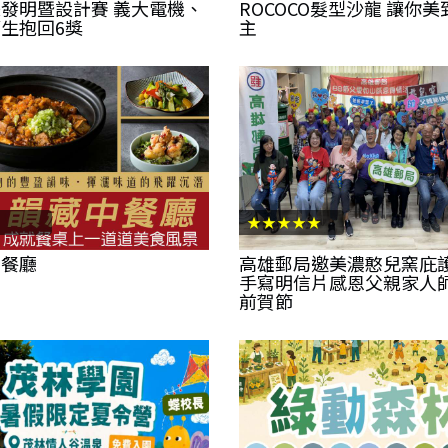
發明暨設計賽 義大電機、
ROCOCO髮型沙龍 讓你
生抱回6獎
主
★★★★★
中餐廳
高雄郵局邀美濃憨兒窯庇
手寫明信片感恩父親家人
前賀節