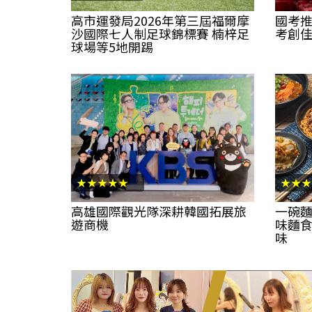
高市運發局2026年第三屆福爾摩
國考
沙國際七人制足球錦標賽 楠梓足
考創
球場等5地開踢
★★★★★
★★★
高雄國際觀光隊深耕韓國拓展旅
一碗麵
遊商機
味麵食
味