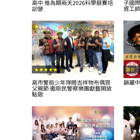
高中 推為期兩天2026科學競賽培
子國際
訓營
資工師
★★★★★
廣告
高市警局少年隊贈吉祥物布偶賀
韻藏
父親節 邀原民警察樂團獻藝開放
點歌