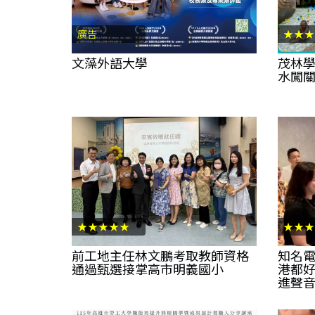
廣告
★★★
文藻外語大學
茂林學
水闖
★★★★★
★★★
前工地主任林文鵬考取教師資格
知名電
通過甄選接掌高市明義國小
港都好
進聲