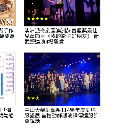
★★★★★
崙手作
澳洲派奇劇團澳洲赫普曼獎最佳
幸福成為
兒童節目《我的影子好朋友》 衛
武營連演4場邀賞
★★★
刊「海
中山大學劇藝系114學年度劇場
然氣船
服設展 首推動靜態演繹傳達服飾
會說話