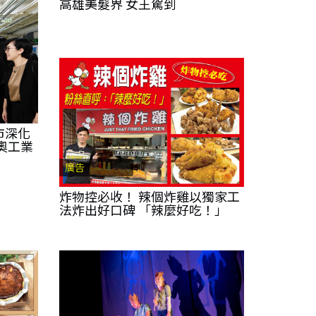
高雄美髮界 女王駕到
市深化
奧工業
廣告
炸物控必收！ 辣個炸雞以獨家工
法炸出好口碑 「辣麼好吃！」