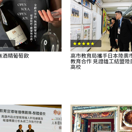
★★★★★
A無酒精葡萄飲
高市教育局攜手日本陸奧
教育合作 見證雄工結盟陸
高校