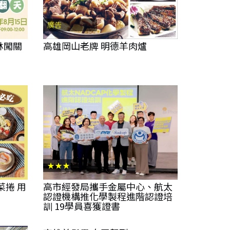
廣告
林闖關
高雄岡山老牌 明德羊肉爐
★★★
菜捲 用
高市經發局攜手金屬中心、航太
認證機構推化學製程進階認證培
訓 19學員喜獲證書
★★★★★