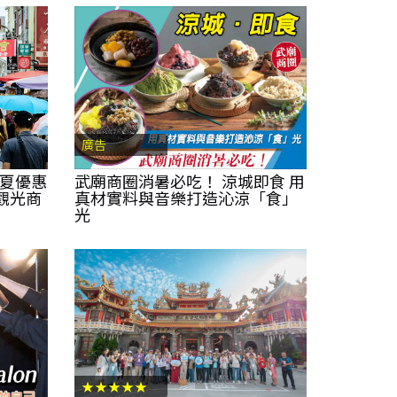
廣告
盛夏優惠
武廟商圈消暑必吃！ 涼城即食 用
觀光商
真材實料與音樂打造沁涼「食」
光
★★★★★