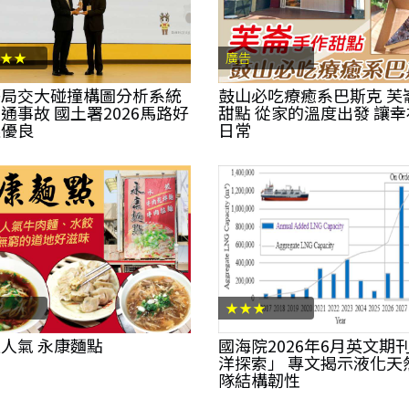
★★
廣告
警局交大碰撞構圖分析系統
鼓山必吃療癒系巴斯克 芙
通事故 國土署2026馬路好
甜點 從家的溫度出發 讓
選優良
日常
★★★
人氣 永康麵點
國海院2026年6月英文期
洋探索」 專文揭示液化天
隊結構韌性