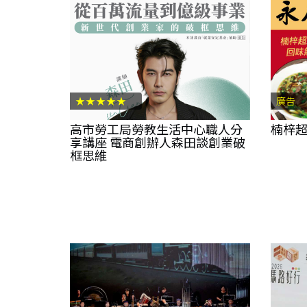
★★★★★
廣告
高市勞工局勞教生活中心職人分
楠梓超
享講座 電商創辦人森田談創業破
框思維