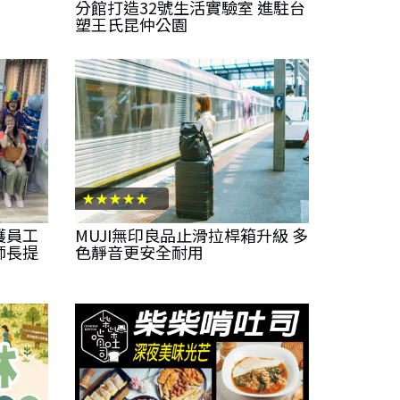
分館打造32號生活實驗室 進駐台
塑王氏昆仲公園
★★★★★
護員工
MUJI無印良品止滑拉桿箱升級 多
師長提
色靜音更安全耐用