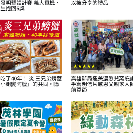
發明暨設計賽 義大電機、
以被分享的禮品
生抱回6獎
★★★★★
吃了40年！ 炎 三兄弟螃蟹
高雄郵局邀美濃憨兒窯庇
「小姐變阿嬤」的共同回憶
手寫明信片感恩父親家人
前賀節