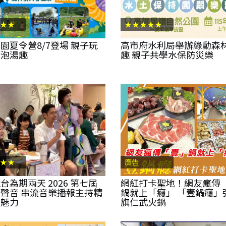
★★
★★★★★
園夏令營8/7登場 親子玩
高市府水利局舉辦綠動森
關泡湯趣
趣 親子共學水保防災樂
★★
廣告
台為期兩天 2026 第七屆
網紅打卡聖地！網友瘋傳
聲音 串流音樂播報主持精
鍋就上「癮」 「壹鍋癮」
音魅力
旗仁武火鍋