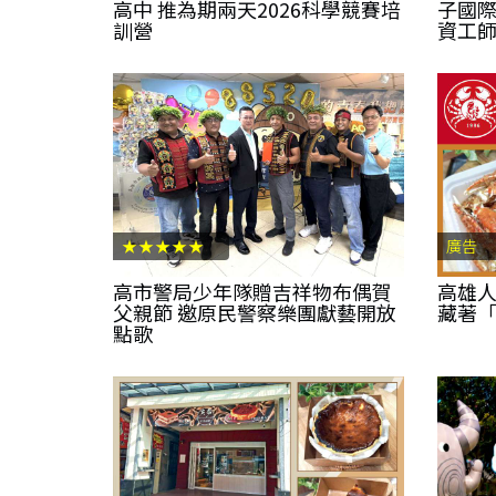
高中 推為期兩天2026科學競賽培
子國際
訓營
資工師
★★★★★
廣告
高市警局少年隊贈吉祥物布偶賀
高雄人
父親節 邀原民警察樂團獻藝開放
藏著
點歌