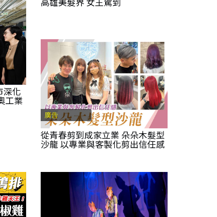
高雄美髮界 女王駕到
市深化
奧工業
廣告
從青春剪到成家立業 朵朵木髮型
沙龍 以專業與客製化剪出信任感