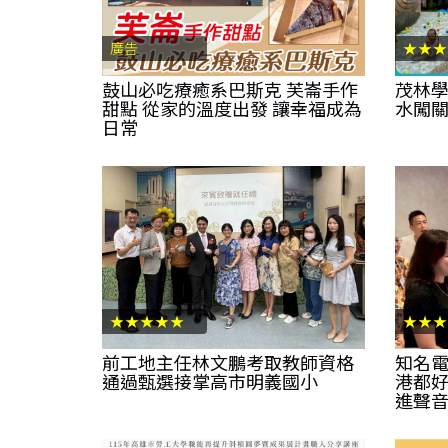
廣告
★★★
鼓山必吃療癒系巴斯克 芙崙手作
茂林學
甜點 從家的溫度出發 讓幸福成為
水闖
日常
★★★★★
★★★
前工地主任林文鵬考取教師資格
知名電
通過甄選接掌高市明義國小
港都好
進聲