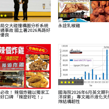
★★
廣告
警局交大碰撞構圖分析系統
永詮乳椒雞
通事故 國土署2026馬路好
選優良
★★★★
必收！ 辣個炸雞以獨家工
國海院2026年6月英文期
好口碑 「辣麼好吃！」
洋探索」 專文揭示液化天
隊結構韌性