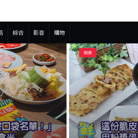
活
綜合
影音
購物