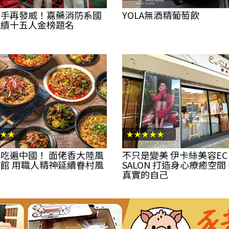
推手再發威！嘉藥消防系國
YOLA無酒精葡萄飲
佳績十五人金榜題名
★★
★★★★★
吃遍中國！ 面佬香大陸風
不只是變美 伊卡絲美容EC
館 用職人精神延續眷村風
SALON 打造身心療癒空間
真實的自己