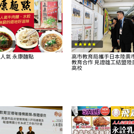
★★★★★
人氣 永康麵點
高市教育局攜手日本陸奧
教育合作 見證雄工結盟陸
高校