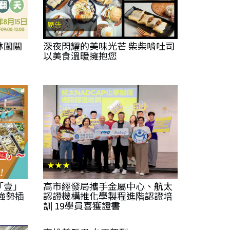
廣告
林闖關
深夜閃耀的美味光芒 柴柴啃吐司
以美食溫暖擁抱您
★★★
「壹」
高市經發局攜手金屬中心、航太
強勢插
認證機構推化學製程進階認證培
訓 19學員喜獲證書
★★★★★