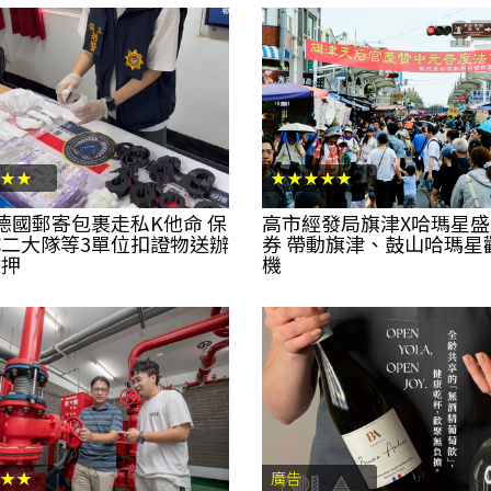
★★
★★★★★
德國郵寄包裹走私K他命 保
高市經發局旗津X哈瑪星
二大隊等3單位扣證物送辦
券 帶動旗津、鼓山哈瑪星
收押
機
★★
廣告