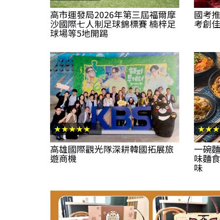
高市運發局2026年第三屆福爾摩
國考
沙國際七人制足球錦標賽 楠梓足
考創
球場等5地開踢
★★★★★
★★★
高雄國際觀光隊深耕韓國拓展旅
一碗麵
遊商機
味麵食
味