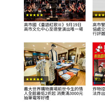
★★★★★
★★★
高市國《臺語紅歌Ⅲ》9月19日
高市
高市文化中心至德堂演出唯一場
協處交
行評
★★★★★
廣告
義大世界購物廣場前世今生的情
炸物控
人全館最低2折起 消費滿3000元
法炸出
抽筆電等好禮