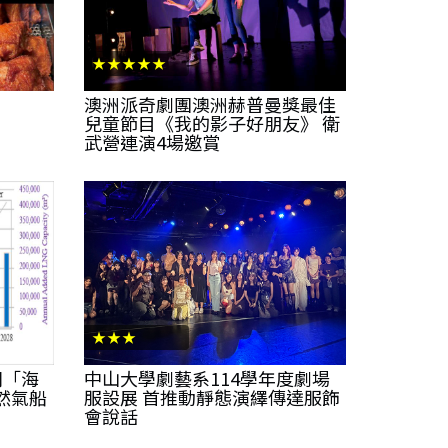
★★★★★
澳洲派奇劇團澳洲赫普曼獎最佳
兒童節目《我的影子好朋友》 衛
武營連演4場邀賞
★★★
刊「海
中山大學劇藝系114學年度劇場
然氣船
服設展 首推動靜態演繹傳達服飾
會說話